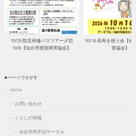
10/25 防災研修バスツアー〆切
10/16 長寿を祝う会【
10/6【仙台市聴覚障害協会】
害協会】
■ ページでさがす
Home
お問い合わせ
くらしの情報
仙台市内手話サークル