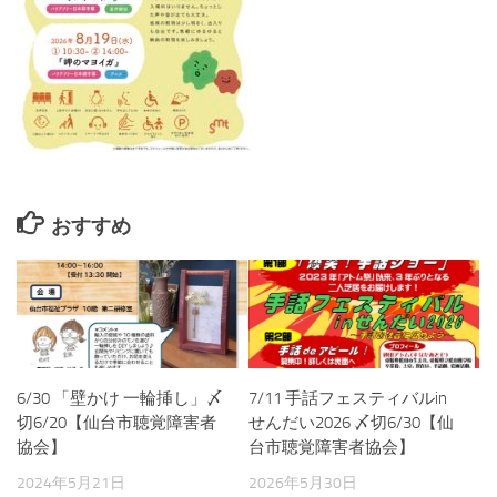
おすすめ
6/30 「壁かけ 一輪挿し」〆
7/11 手話フェスティバルin
切6/20【仙台市聴覚障害者
せんだい2026 〆切6/30【仙
協会】
台市聴覚障害者協会】
2024年5月21日
2026年5月30日