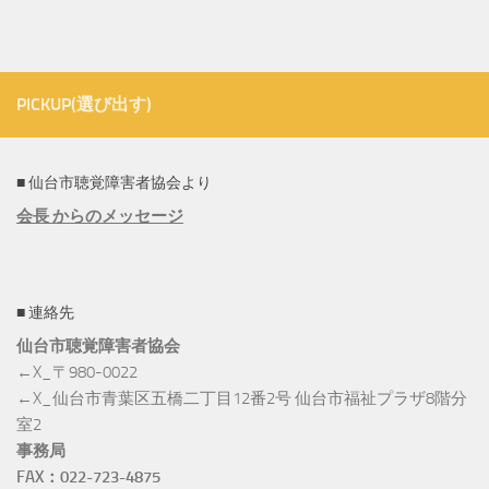
PICKUP(選び出す)
■ 仙台市聴覚障害者協会より
会長 からのメッセージ
■ 連絡先
仙台市聴覚障害者協会
←X_〒980-0022
←X_仙台市青葉区五橋二丁目12番2号 仙台市福祉プラザ8階分
室2
事務局
FAX：022-723-4875