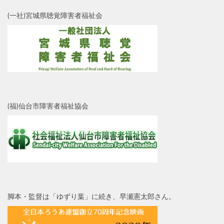
(一社)宮城県聴覚障害者福祉会
(福)仙台市障害者福祉協会
脚本・監督は「ゆずり葉」に続き、早瀬憲太郎さん。