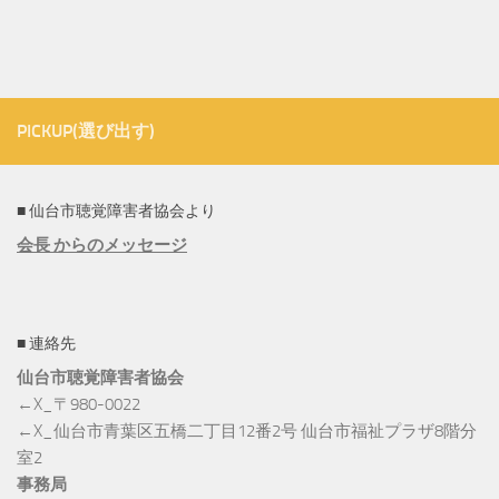
PICKUP(選び出す)
■ 仙台市聴覚障害者協会より
会長 からのメッセージ
■ 連絡先
仙台市聴覚障害者協会
←X_〒980-0022
←X_仙台市青葉区五橋二丁目12番2号 仙台市福祉プラザ8階分
室2
事務局