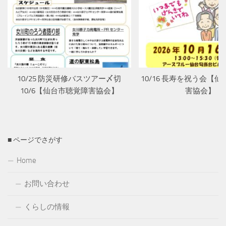
10/25 防災研修バスツアー〆切
10/16 長寿を祝う会【
10/6【仙台市聴覚障害協会】
害協会】
■ ページでさがす
Home
お問い合わせ
くらしの情報