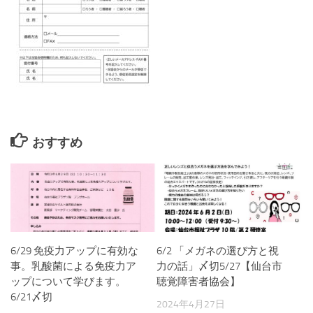
おすすめ
6/29 免疫力アップに有効な
6/2 「メガネの選び方と視
事。乳酸菌による免疫力ア
力の話」〆切5/27【仙台市
ップについて学びます。
聴覚障害者協会】
6/21〆切
2024年4月27日