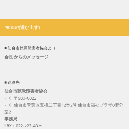
PICKUP(選び出す)
■ 仙台市聴覚障害者協会より
会長 からのメッセージ
■ 連絡先
仙台市聴覚障害者協会
←X_〒980-0022
←X_仙台市青葉区五橋二丁目12番2号 仙台市福祉プラザ8階分
室2
事務局
FAX：022-723-4875