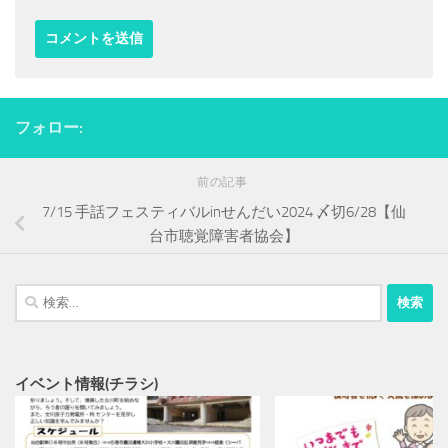
フォロー:
前の記事
7/15 手話フェスティバルinせんだい2024 〆切6/28【仙
台市聴覚障害者協会】
検
索:
イベント情報(チラシ)