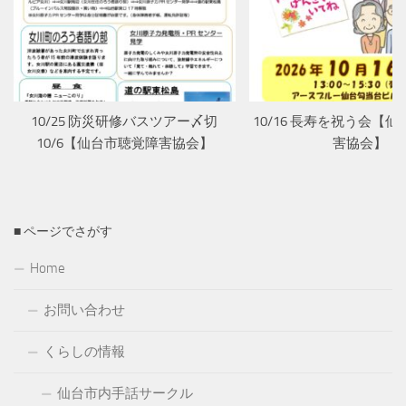
10/25 防災研修バスツアー〆切
10/16 長寿を祝う会【
10/6【仙台市聴覚障害協会】
害協会】
■ ページでさがす
Home
お問い合わせ
くらしの情報
仙台市内手話サークル