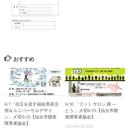
おすすめ
6/7「自立を促す福祉用具活
6/30 「フット サロン 踏 ―
用＆ユニバーサルデザイ
とう 」〆切6/25【仙台市聴
ン」〆切5/20【仙台市聴覚
覚障害者協会】
障害者協会】
2024年5月28日