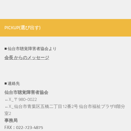
PICKUP(選び出す)
■ 仙台市聴覚障害者協会より
会長 からのメッセージ
■ 連絡先
仙台市聴覚障害者協会
←X_〒980-0022
←X_仙台市青葉区五橋二丁目12番2号 仙台市福祉プラザ8階分
室2
事務局
FAX：022-723-4875