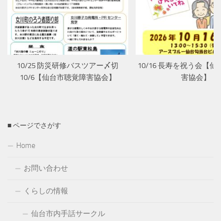
10/25 防災研修バスツアー〆切
10/16 長寿を祝う会【
10/6【仙台市聴覚障害協会】
害協会】
■ ページでさがす
Home
お問い合わせ
くらしの情報
仙台市内手話サークル