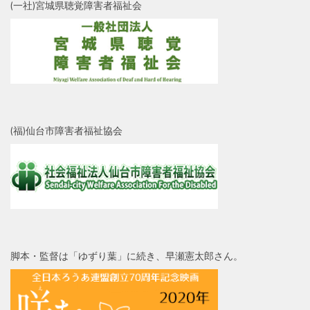
(一社)宮城県聴覚障害者福祉会
(福)仙台市障害者福祉協会
脚本・監督は「ゆずり葉」に続き、早瀬憲太郎さん。