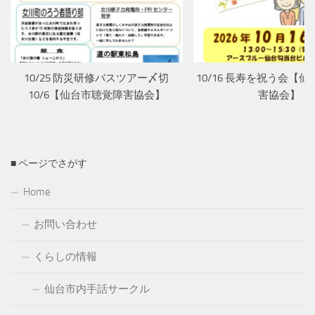
10/25 防災研修バスツアー〆切
10/16 長寿を祝う会【
10/6【仙台市聴覚障害協会】
害協会】
■ ページでさがす
Home
お問い合わせ
くらしの情報
仙台市内手話サークル