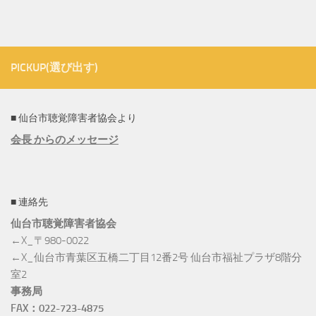
PICKUP(選び出す)
■ 仙台市聴覚障害者協会より
会長 からのメッセージ
■ 連絡先
仙台市聴覚障害者協会
←X_〒980-0022
←X_仙台市青葉区五橋二丁目12番2号 仙台市福祉プラザ8階分
室2
事務局
FAX：022-723-4875