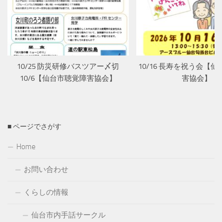
10/25 防災研修バスツアー〆切
10/16 長寿を祝う会【
10/6【仙台市聴覚障害協会】
害協会】
■ ページでさがす
Home
お問い合わせ
くらしの情報
仙台市内手話サークル