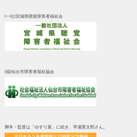
(一社)宮城県聴覚障害者福祉会
(福)仙台市障害者福祉協会
脚本・監督は「ゆずり葉」に続き、早瀬憲太郎さん。