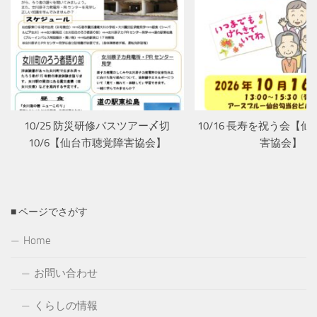
10/25 防災研修バスツアー〆切
10/16 長寿を祝う会【
10/6【仙台市聴覚障害協会】
害協会】
■ ページでさがす
Home
お問い合わせ
くらしの情報