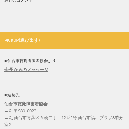
最近のコメント
PICKUP(選び出す)
■ 仙台市聴覚障害者協会より
会長 からのメッセージ
■ 連絡先
仙台市聴覚障害者協会
←X_〒980-0022
←X_仙台市青葉区五橋二丁目12番2号 仙台市福祉プラザ8階分
室2