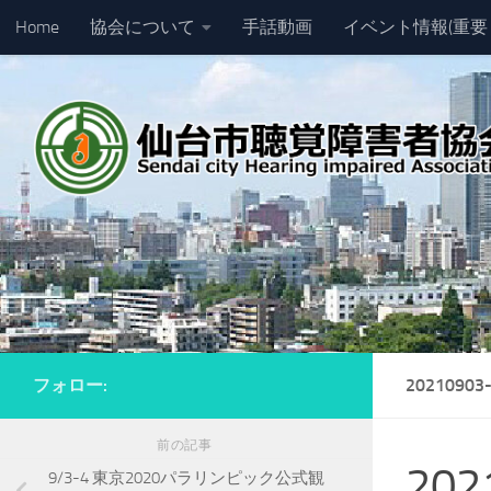
Home
協会について
手話動画
イベント情報(重要
コンテンツへスキップ
フォロー:
20210903
前の記事
202
9/3-4 東京2020パラリンピック公式観