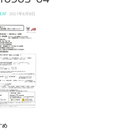
DEAF
·
2021年6月8日
【仙台市聴覚障
10/16 『転ばぬ先の体幹エクササイ
10/3 こ
ズ&しなやかストレッチ』〆切
切9/27
10/9【仙台市聴覚障害協会】
すめ