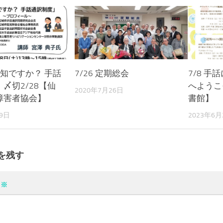
存知ですか？ 手話
7/26 定期総会
7/8 
〆切2/28【仙
へようこ
2020年7月26日
障害者協会】
書館】
29日
2023年6月
を残す
ト
※