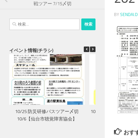
戦ツアー 7/15〆切
BY
SENDAI.
検
索:
イベント情報(チラシ)
10/25 防災研修バスツアー〆切
10/16 長寿を祝う会
10/6【仙台市聴覚障害協会】
害協会】
おす