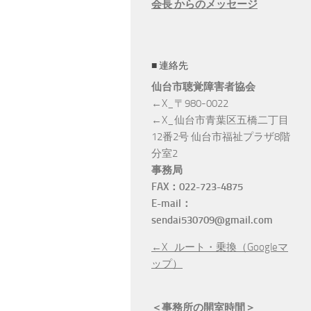
会長 からのメッセージ
■ 連絡先
仙台市聴覚障害者協会
←X_〒980-0022
←X_仙台市青葉区五橋二丁目
12番2号 仙台市福祉プラザ8階
分室2
事務局
FAX：022-723-4875
E-mail：
sendai530709@gmail.com
←X_ルート・乗換（Googleマ
れって手話でどう表す？ 〆
9/12 手話翻訳AIアプリ 〆切9/5【仙
9
ップ）
【仙台市聴覚障害協会】
台市聴覚障害協会】
＜事務所の開室時間＞