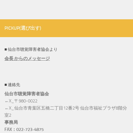
PICKUP(選び出す)
■ 仙台市聴覚障害者協会より
会長 からのメッセージ
■ 連絡先
仙台市聴覚障害者協会
←X_〒980-0022
←X_仙台市青葉区五橋二丁目12番2号 仙台市福祉プラザ8階分
室2
事務局
FAX：022-723-4875