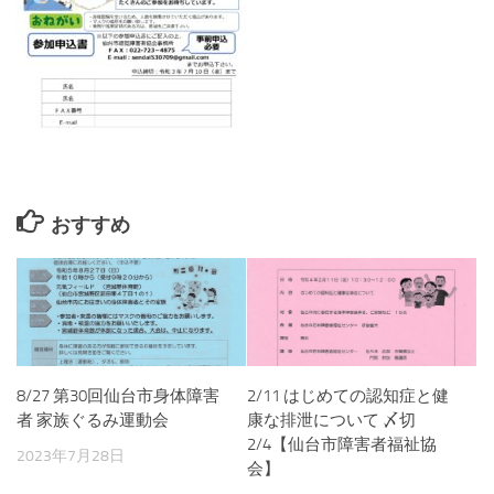
おすすめ
8/27 第30回仙台市身体障害
2/11 はじめての認知症と健
者 家族ぐるみ運動会
康な排泄について 〆切
2/4【仙台市障害者福祉協
2023年7月28日
会】