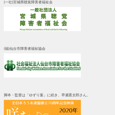
(一社)宮城県聴覚障害者福祉会
(福)仙台市障害者福祉協会
脚本・監督は「ゆずり葉」に続き、早瀬憲太郎さん。