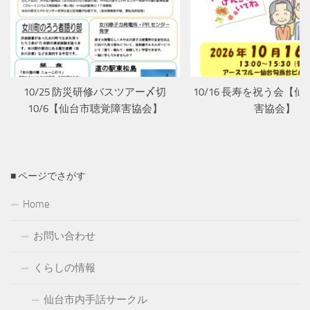
10/25 防災研修バスツアー〆切
10/16 長寿を祝う会【
10/6【仙台市聴覚障害協会】
害協会】
■ ページでさがす
Home
お問い合わせ
くらしの情報
仙台市内手話サークル