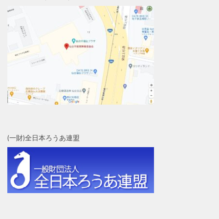
(一財)全日本ろうあ連盟