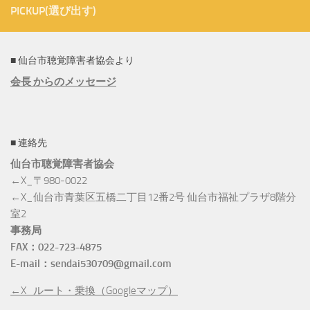
PICKUP(選び出す)
■ 仙台市聴覚障害者協会より
会長 からのメッセージ
■ 連絡先
仙台市聴覚障害者協会
←X_〒980-0022
←X_仙台市青葉区五橋二丁目12番2号 仙台市福祉プラザ8階分
室2
事務局
FAX：022-723-4875
E-mail：sendai530709@gmail.com
←X_ルート・乗換（Googleマップ）