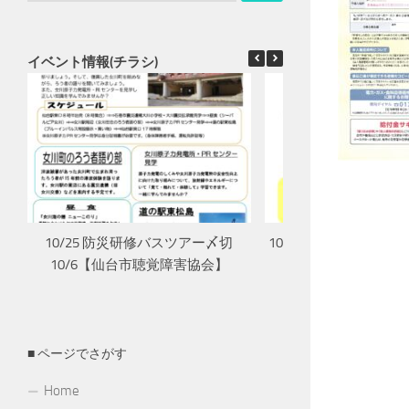
イベント情報(チラシ)
10/25 防災研修バスツアー〆切
10/16 長寿を祝う会
10/6【仙台市聴覚障害協会】
害協会】
■ ページでさがす
Home