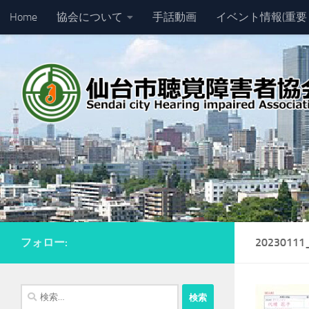
Home
協会について
手話動画
イベント情報(重要
コンテンツへスキップ
フォロー:
20230111
検
索: