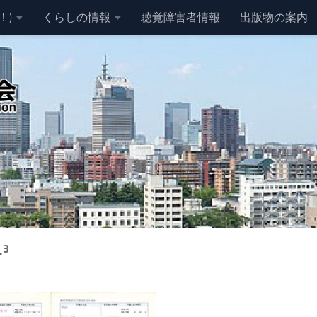
！)
くらしの情報
聴覚障害者情報
出版物の案内
_3