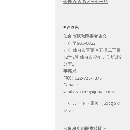
会長 からのメッセージ
■ 連絡先
仙台市聴覚障害者協会
←X_〒980-0022
←X_仙台市青葉区五橋二丁目
12番2号 仙台市福祉プラザ8階
分室2
事務局
れって手話でどう表す？ 〆
9/12 手話翻訳AIアプリ 〆切9/5【仙
9
FAX：022-723-4875
【仙台市聴覚障害協会】
台市聴覚障害協会】
E-mail：
sendai530709@gmail.com
←X_ルート・乗換（Googleマ
ップ）
＜事務所の開室時間＞