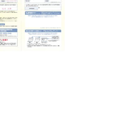
【仙台市聴覚障
10/16 『転ばぬ先の体幹エクササイ
10/3 こ
ズ&しなやかストレッチ』〆切
切9/27
10/9【仙台市聴覚障害協会】