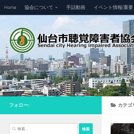
Home
協会について
手話動画
イベント情報(重要
コンテンツへスキップ
フォロー:
カテゴ
検
索: