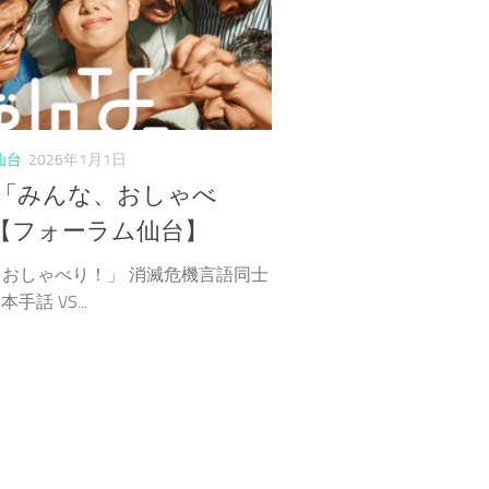
仙台
2026年1月1日
～ 「みんな、おしゃべ
【フォーラム仙台】
おしゃべり！」 消滅危機言語同士
【仙台市聴覚障
10/16 『転ばぬ先の体幹エクササイ
10/3 こ
本手話 VS...
ズ&しなやかストレッチ』〆切
切9/27
10/9【仙台市聴覚障害協会】