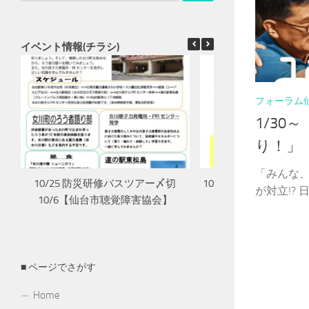
イベント情報(チラシ)
フォーラム
1/30
り！」
「みんな、
10/25 防災研修バスツアー〆切
10/16 長寿を祝う会
が対立!? 日
10/6【仙台市聴覚障害協会】
害協会】
■ ページでさがす
Home