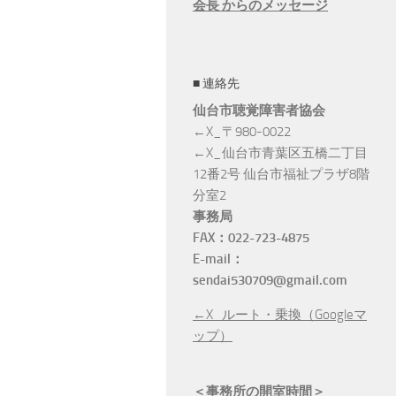
会長 からのメッセージ
■ 連絡先
仙台市聴覚障害者協会
←X_〒980-0022
←X_仙台市青葉区五橋二丁目
12番2号 仙台市福祉プラザ8階
分室2
事務局
れって手話でどう表す？ 〆
9/12 手話翻訳AIアプリ 〆切9/5【仙
9
FAX：022-723-4875
【仙台市聴覚障害協会】
台市聴覚障害協会】
E-mail：
sendai530709@gmail.com
←X_ルート・乗換（Googleマ
ップ）
＜事務所の開室時間＞