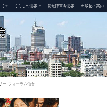
！)
くらしの情報
聴覚障害者情報
出版物の案内
リー:
フォーラム仙台