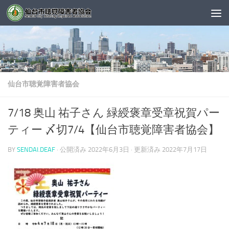
コンテンツへスキップ
仙台市聴覚障害者協会
7/18 奥山 祐子さん 緑綬褒章受章祝賀パー
ティー 〆切7/4【仙台市聴覚障害者協会】
BY
SENDAI.DEAF
· 公開済み
2022年6月3日
· 更新済み
2022年7月17日