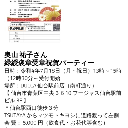
奥山 祐子さん
緑綬褒章受章祝賀パーティー
日時：令和4年7月18日（月・祝日）13時～15時
（12時30分～受付開始
場所：DUCCA 仙台駅前店（南町通り）
【 仙台市青葉区中央３ 6 10 フージャス仙台駅前
ビル 3F 】
＊仙台駅西口徒歩３分
TSUTAYA からマツモトキヨシに道路渡って左側
会 費： 5,000 円（飲食代・お花代等含む）