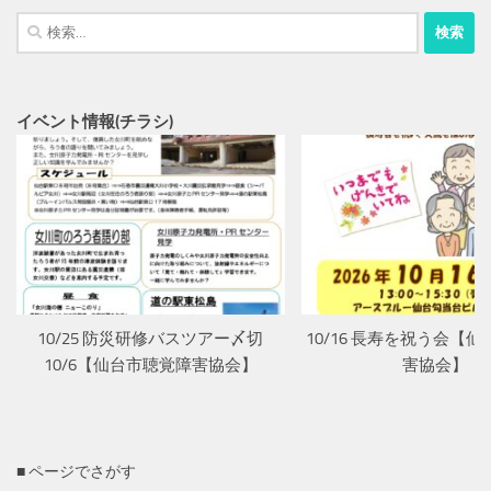
検
索:
イベント情報(チラシ)
10/25 防災研修バスツアー〆切
10/16 長寿を祝う会【
10/6【仙台市聴覚障害協会】
害協会】
■ ページでさがす