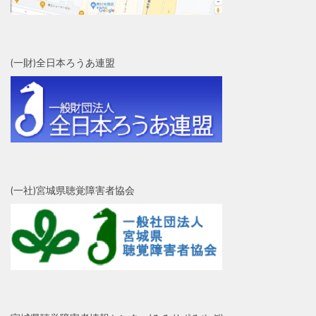
(一財)全日本ろうあ連盟
(一社)宮城県聴覚障害者協会