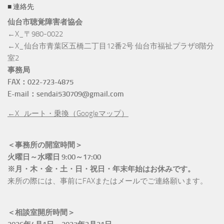
■ 連絡先
仙台市聴覚障害者協会
←X_〒980-0022
←X_仙台市青葉区五橋二丁目12番2号 仙台市福祉プラザ8階分
室2
事務局
FAX：022-723-4875
E-mail：sendai530709@gmail.com
←X_ルート・乗換（Googleマップ）
＜事務所の開室時間＞
火曜日～水曜日 9:00～17:00
※月・木・金・土・日・祝日・年末年始はお休みです。
来所の際には、事前にFAXまたはメールでご連絡願います。
＜相談室開所時間＞